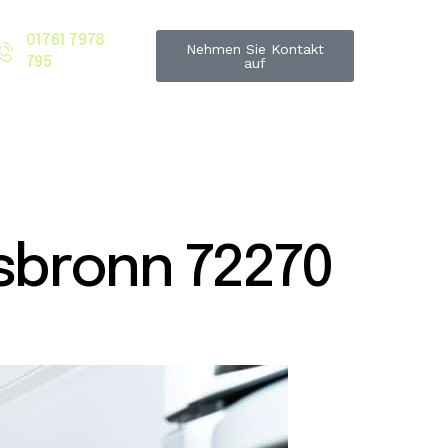
01761 7978
Nehmen Sie Kontakt
795
auf
sbronn 72270