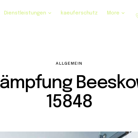
Dienstleistungen
kaeuferschutz
More
ALLGEMEIN
kämpfung Beesk
15848