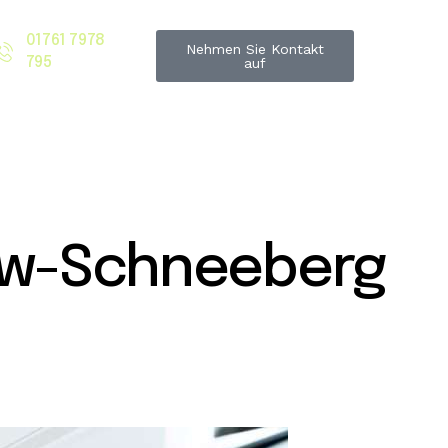
01761 7978
Nehmen Sie Kontakt
795
auf
ow-Schneeberg