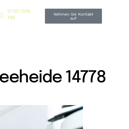
01761 7978
Nehmen Sie Kontakt
795
auf
eeheide 14778