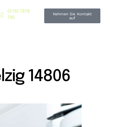
01761 7978
Nehmen Sie Kontakt
795
auf
zig 14806