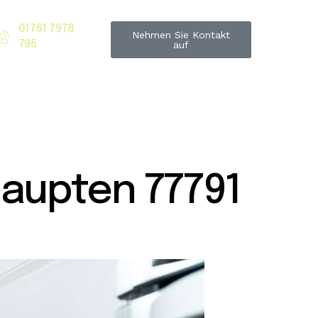
01761 7978
Nehmen Sie Kontakt
795
auf
aupten 77791