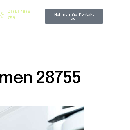
01761 7978
Nehmen Sie Kontakt
795
auf
emen 28755