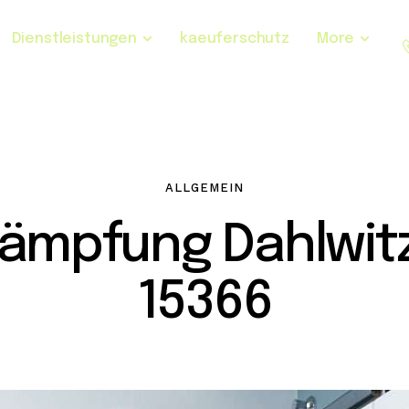
Dienstleistungen
kaeuferschutz
More
ALLGEMEIN
ämpfung Dahlwi
15366