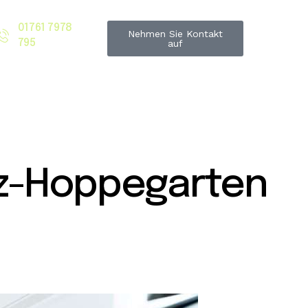
01761 7978
Nehmen Sie Kontakt
795
auf
tz-Hoppegarten