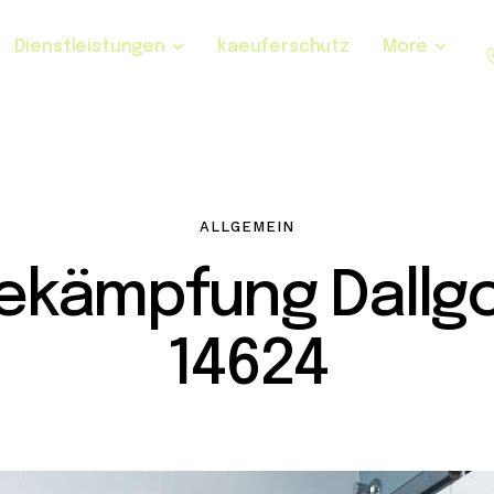
Dienstleistungen
kaeuferschutz
More
ALLGEMEIN
ekämpfung Dallg
14624