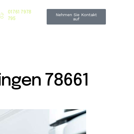
01761 7978
Nehmen Sie Kontakt
795
auf
ingen 78661