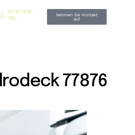
01761 7978
Nehmen Sie Kontakt
795
auf
rodeck 77876