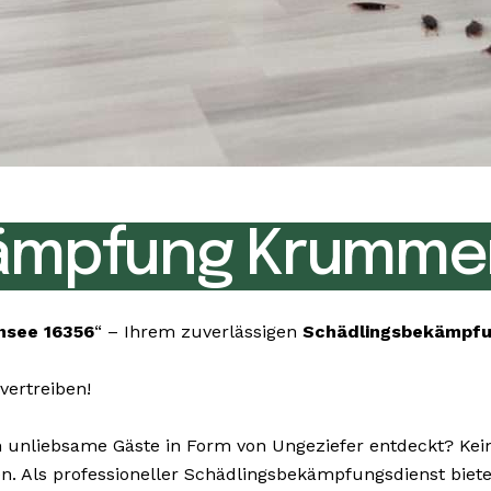
ämpfung Krumme
see 16356
“ – Ihrem zuverlässigen
Schädlingsbekämpf
vertreiben!
nliebsame Gäste in Form von Ungeziefer entdeckt? Keine
en. Als professioneller Schädlingsbekämpfungsdienst biet