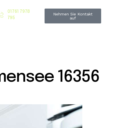
01761 7978
Nehmen Sie Kontakt
795
auf
mensee 16356