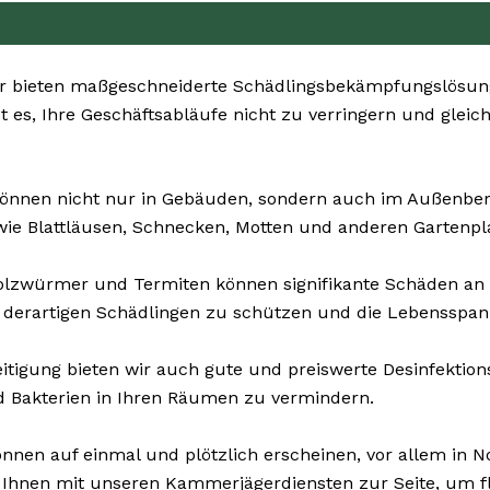
r bieten maßgeschneiderte Schädlingsbekämpfungslösung
st es, Ihre Geschäftsabläufe nicht zu verringern und gleic
önnen nicht nur in Gebäuden, sondern auch im Außenbereic
ie Blattläusen, Schnecken, Motten und anderen Gartenpl
olzwürmer und Termiten können signifikante Schäden an
 derartigen Schädlingen zu schützen und die Lebensspann
tigung bieten wir auch gute und preiswerte Desinfektions
d Bakterien in Ihren Räumen zu vermindern.
nnen auf einmal und plötzlich erscheinen, vor allem in N
 Ihnen mit unseren Kammerjägerdiensten zur Seite, um fl