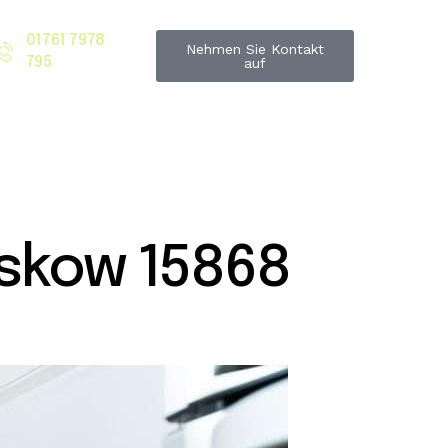
01761 7978
Nehmen Sie Kontakt
795
auf
skow 15868