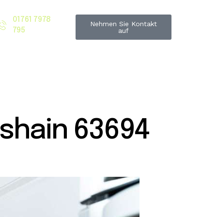
01761 7978
Nehmen Sie Kontakt
795
auf
shain 63694