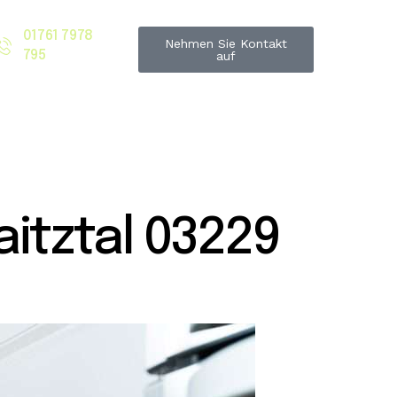
01761 7978
Nehmen Sie Kontakt
795
auf
itztal 03229