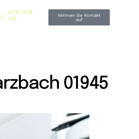
01761 7978
Nehmen Sie Kontakt
795
auf
rzbach 01945