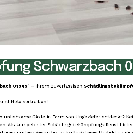
fung Schwarzbach 0
bach 01945
“ – Ihrem zuverlässigen
Schädlingsbekämpf
und Nöte vertreiben!
unliebsame Gäste in Form von Ungeziefer entdeckt? Kein
igen. Als kompetenter Schädlingsbekämpfungsdienst biet
freien und ein gesundes, schädlingsfreies Umfeld zu gew