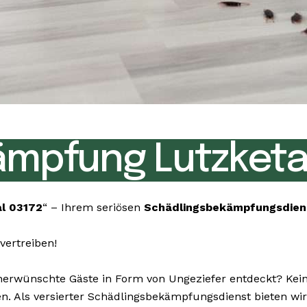
mpfung Lutzketal
l 03172
“ – Ihrem seriösen
Schädlingsbekämpfungsdie
vertreiben!
rwünschte Gäste in Form von Ungeziefer entdeckt? Keine 
nen. Als versierter Schädlingsbekämpfungsdienst bieten w