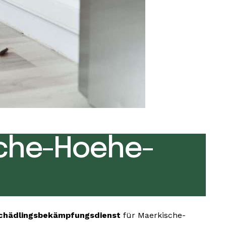
che-Hoehe-
chädlingsbekämpfungsdienst
für Maerkische-