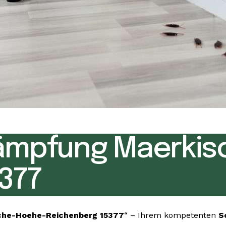
ämpfung Maerkis
377
che-Hoehe-Reichenberg 15377
“ – Ihrem kompetenten
S