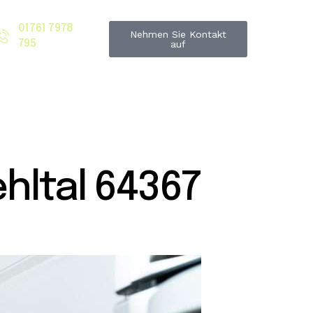
01761 7978
Nehmen Sie Kontakt
795
auf
ltal 64367