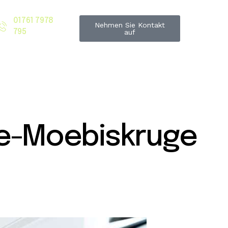
01761 7978
Nehmen Sie Kontakt
795
auf
e-Moebiskruge