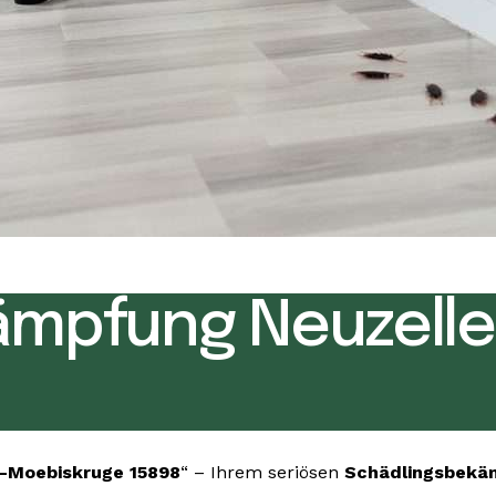
ämpfung Neuzell
-Moebiskruge 15898
“ – Ihrem seriösen
Schädlingsbekä