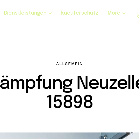
Dienstleistungen
kaeuferschutz
More
ALLGEMEIN
kämpfung Neuzell
15898