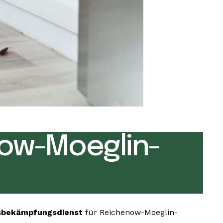
ow-Moeglin-
sbekämpfungsdienst
für Reichenow-Moeglin-