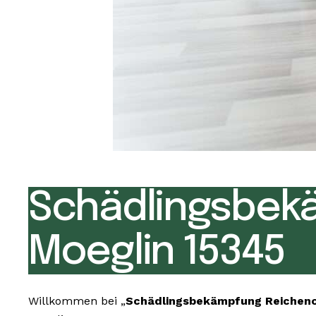
Schädlingsbek
Moeglin 15345
Willkommen bei „
Schädlingsbekämpfung Reicheno