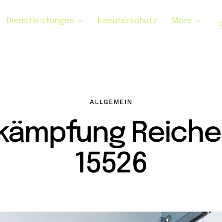
Dienstleistungen
kaeuferschutz
More
ALLGEMEIN
kämpfung Reiche
15526