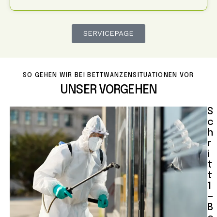
SERVICEPAGE
SO GEHEN WIR BEI BETTWANZENSITUATIONEN VOR
UNSER VORGEHEN
S
c
h
r
i
t
t
1
—
B