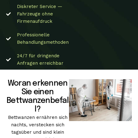
Diskreter Service —
Fahrzeuge ohne
Firmenaufdruck
Professionelle
Behandlungsmethoden
24/7 für dringende
Anfragen erreichbar
Woran erkennen
Sie einen
Bettwanzenbefal
l?
Bettwanzen ernähren sich
nachts, verstecken sich
tagsüber und sind klein