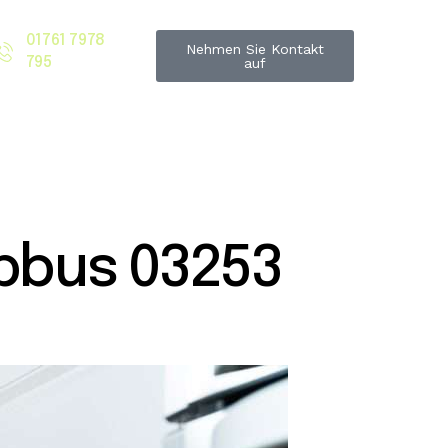
01761 7978
Nehmen Sie Kontakt
795
auf
bbus 03253