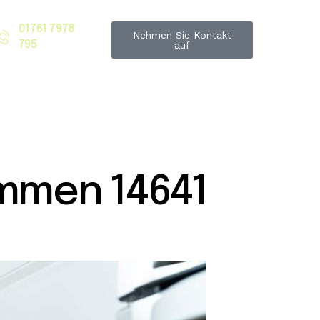
01761 7978
Nehmen Sie Kontakt
795
auf
mmen 14641