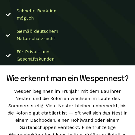
Schnelle Reaktion
möglich
Gemäß deutschem
Naturschutzrecht
Für Privat- und
Geschäftskunden
Wie erkennt man ein Wespennest?
Wespen beginnen im Frühjahr mit dem Bau ihrer
Nester, und die Kolonien wachsen im Laufe des
Sommers stetig. Viele Nester bleiben unbemerkt, bis
die Kolonie gut etabliert ist — oft weil sich das Nest in
einem Dachboden, einer Hohlwand oder einem
Gartenschuppen versteckt. Eine frühzeitige
Wespenbekämpfung kann helfen, größeren Befall zu