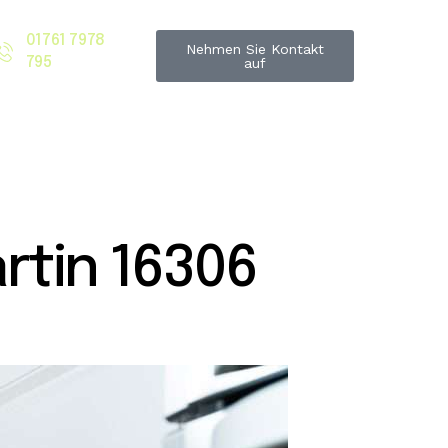
01761 7978
Nehmen Sie Kontakt
795
auf
tin 16306