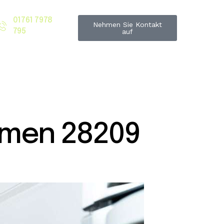
01761 7978
Nehmen Sie Kontakt
795
auf
emen 28209