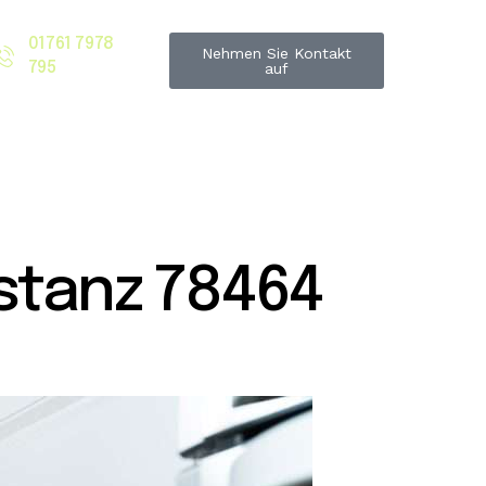
01761 7978
Nehmen Sie Kontakt
795
auf
tanz 78464